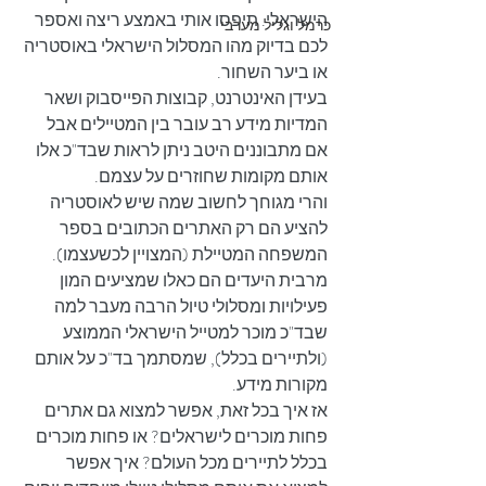
הישראלי. תיפסו אותי באמצע ריצה ואספר 
כרמל וגליל מערבי
לכם בדיוק מהו המסלול הישראלי באוסטריה 
או ביער השחור.
בעידן האינטרנט, קבוצות הפייסבוק ושאר 
המדיות מידע רב עובר בין המטיילים אבל 
אם מתבוננים היטב ניתן לראות שבד"כ אלו 
אותם מקומות שחוזרים על עצמם. 
והרי מגוחך לחשוב שמה שיש לאוסטריה 
להציע הם רק האתרים הכתובים בספר 
המשפחה המטיילת (המצויין לכשעצמו). 
מרבית היעדים הם כאלו שמציעים המון 
פעילויות ומסלולי טיול הרבה מעבר למה 
שבד"כ מוכר למטייל הישראלי הממוצע 
(ולתיירים בכלל), שמסתמך בד"כ על אותם 
מקורות מידע.
אז איך בכל זאת, אפשר למצוא גם אתרים 
פחות מוכרים לישראלים? או פחות מוכרים 
בכלל לתיירים מכל העולם? איך אפשר 