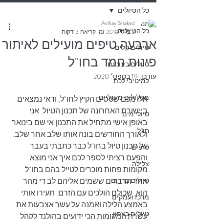
כל הטיולים
Avihay Shaked
כל הטיולים
2 ביולי 2018
זמן קריאה 3 דקות
ארבעה טיפים מועילים לאיתור
טיולים קלים
פינות חמד בחו"ל
טיולים בינוניים
עודכן:
19 בספט׳ 2020
למיטיבי לכת
מסלולים מעגליים
אלו מכם שטסים הקיץ לחו"ל, ודאי נמצאים 
ביישורת האחרונה של תכנון הטיול. אני 
טיולי מים
באופן אישי מתחיל את התכנון אי שם בינואר 
חו"ל
ולאורך החודשים בונה אותו שלב אחר שלב. 
על תכנון טיול בחו"ל כבר 
כתבתי בעבר
טיפים
והפעם רציתי לספר לכם איך אני מוצא 
צלילה
מקומות פחות מוכרים לטייל בהם בחו"ל.
טיולים בדרום
אחד הדברים ששמים אליהם לב די מהר 
הוא, שכולם הולכים עם הזרם. תעירו אותי 
מרכז ועמקים
באמצע הלילה ואמנה על עשר אצבעות את 
טיולים בצפון
עשרת המקומות הכי ידועים בהולנד לקהל 