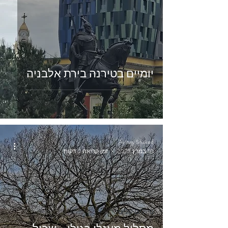
חו"ל
יומיים בטירנה בירת אלבניה
Avihay Shaked
10 במרץ 2025
זמן קריאה 2 דקות
טיולים קלים