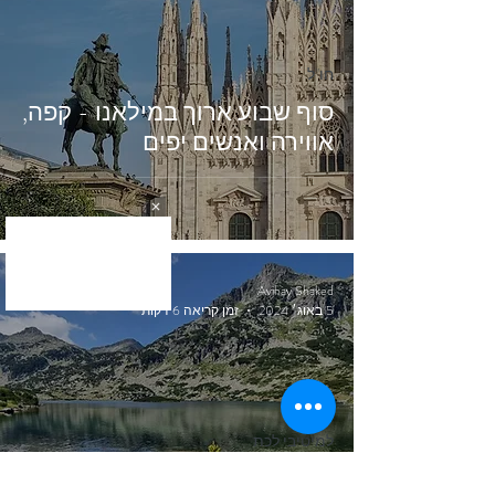
חו"ל
סוף שבוע ארוך במילאנו - קפה,
אווירה ואנשים יפים
Avihay Shaked
5 באוג׳ 2024
זמן קריאה 6 דקות
למיטיבי לכת
קיץ בולגרי -חופשה בבולגריה