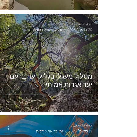
Avihay Shaked
20 בדצמ׳ 2025
זמן קריאה 2 דקות
מסלולים מעגליים
מסלול מעגלי בגליל יער ברעם
יער אגדות אמיתי
Avihay Shaked
13 בדצמ׳ 2025
זמן קריאה 6 דקות