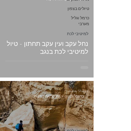
טיולים בצפון
כרמל וגליל
מערבי
למיטיבי לכת
נחל עקב ועין עקב תחתון - טיול
למיטיבי לכת בנגב
Avihay Shaked
27 בדצמ׳ 2025
זמן קריאה 3 דקות
למיטיבי לכת