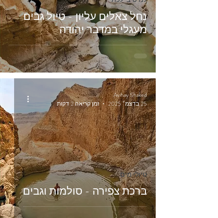
נחל צאלים עליון - טיול גבים
מעגלי במדבר יהודה
Avihay Shaked
25 בדצמ׳ 2025
זמן קריאה 2 דקות
טיולי מים
ברכת צפירה - סולמות וגבים