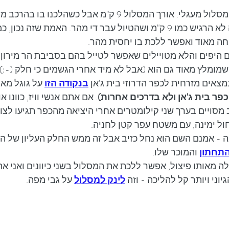
כמו שכתוב בכותרת זה מסלול מעגלי. אורך המסלול 9 ק"מ אבל כשהל
הגדולה שלי אמרה שזה לא הרגיש כמו 9 ק"מ ושהטיול עבר די מהר. האמת שז
חה מאוד ואפשר ללכת בו יחסית מהר. 
 היפים והלא מטויילים שאפשר לטייל בהם בסביבת הר מירון, 
 שמומלץ מאוד גם הוא (אבל לא מיד אחרי הגשמים כי חלק (-:)
צאים מזרחית לכפר הדרוזי בית ג'אן 
בנקודה הזו
 על גוגל מא
פר בית ג'אן ולא בדרכים אחרות)
. אם אתם אנשי וויז, כוונו או
סויים בערך שני קילומטרים אחרי היציאה מהכפר תגיעו לצומ
ול ימינה, עם משטח עפר קטן לחניה. 
- אמנם השם הוא נחל כזיב אבל זה ממש החלק העליון של הנח
תחתון
 והמוכר שלו.
מאותו פיצול, אפשר ללכת את המסלול בשני כיוונים ואני אתאר
וני ויותר קל להליכה - וזה 
לינק למסלול
 על גבי מפה.