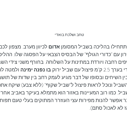
טחב ושלכת בואדי
תתחילו בהליכה בשביל המסומן 
אדום
 לכיוון מערב. מצפון לכם 
ן עם "כדורי הגולף" של הבסיס הצבאי על הפסגה שלו. ההליכה
יפים רחבה ויורדת במתינות על השלוחה. בחורף משני צידי השב
 עם שביל ירוק 
בו נפנה ימינה
 ולמטה לכי
ין השיחים ובסופו של דבר מגיע לעמק רחב בין שדות של תושב
ים עם השביל ונוכל לראות פיצול ל"שביל שקוף" (ללא צבע) שיקח א
שביל. כמו רוב המעיינות באזור הוא מתמלא בעיקר באביב אחרי 
 אפשר להנות מפירות עצי העוזרר המתוקים בעלי טעם תפוחי 
 לא לאכול סתם).