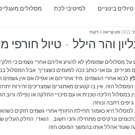
טיולים בינוניים
למיטיבי לכת
מסלולים מעגליים
טיולים בדרום
מרכז ועמקים
טיולים בצפון
זמן קריאה 4 דקות
יון והר הילל - טיול חורפי מ
 על מסלולים שמומלץ לא להגיע אליהם אחרי גשמים כי חלק? א
מכירים, גם אני כותב ככה לפעמים כשצריך. אבל המסלול בנחל
ץ
 לבוא אחרי הגשמים, מיד אחריהם או אפילו אם אין גשמים חז
 המסלול הזה, אין בו קטעים מאתגרים שמצריכים זהירות יתרה 
 במסלול הליכה טכנית או עם סיכויי החלקה או נפילה ורוב הה
'יפים רחבה ונוחה.
למסלול היא כאמור תחילת החורף אחרי גשמים חזקים כשהאדמ
ומים ונרקיסים מתחילה והכי חשוב... הואדי, החלק העליון של
שעוד אהלל אותו בהמשך הפוסט הזה.