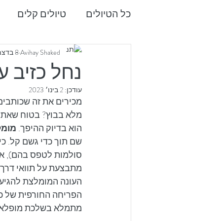
כל הטיולים
טיולים קלים
חו"ל
טיפים
צלילה
Avihay Shaked
8 בדצמ׳ 2022
נחל כזיב על
עודכן:
2 בינו׳ 2023
מכירים את זה שכותבים
מלא בבוץ? בטוח שאתם 
הוא בדיוק ההיפך. 
מומל
שם תוך כדי גשם קל. כי
סולמות לטפס בהם), אין
מתבצעת על תוואי דרך ג
העונה המומלצת להגיע 
הפריחה החורפית של כרכ
מתמלא בשלכת מופלאה 