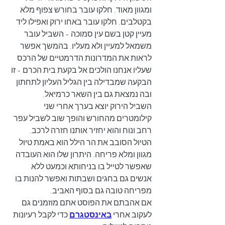
ומגוון מאוד. חלקו עובר בחורש צפוף מלא 
בקטלבים. חלקו עובר באחו ירוק ואפילו ליד 
מעיין קטן בשם עין סמוכה - השביל עובר 
משמאל למעיין ולא מעליו. בהמשך אפשר 
לראות את המדרונות הדרמטיים של הרכס 
שעליו אנחנו הולכים אל בקעת בית הכרם - זו 
הבקעה שמבדילה בין הגליל העליון לתחתון 
ובה נמצאת גם בין השאר כרמיאל. 
השביל הירוק יוצא בערך אחרי שני 
קילומטרים מהחורש והופך שוב לשביל עפר 
רחב ונוח והוא יחזיר אותנו חזרה לרכב.
הטיול הסובב את הר הילל הוא באמת טיול 
מגוון ומלא פריחה. היתרון שלו הוא העובדה 
שאפשר לטייל בו בניחותא וכמעט ללא 
אנשים גם בחגים ושבתות ואפשר להנות בו 
מפריחה טובה גם בסוף האביב.
אם אהבתם את הפוסט אתם מוזמנים גם 
לעקוב אחרי 
באינסטגרם
 כדי לקבל רעיונות 