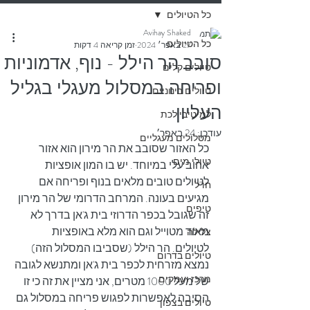
כל הטיולים
Avihay Shaked
כל הטיולים
27 באפר׳ 2024
זמן קריאה 4 דקות
סובב הר הילל - נוף, אדמוניות
טיולים קלים
ופריחה במסלול מעגלי בגליל
טיולים בינוניים
העליון
למיטיבי לכת
עודכן:
24 באפר׳
מסלולים מעגליים
כל האזור שסובב את הר מירון הוא אזור 
טיולי מים
אהוב עלי במיוחד. יש בו המון אופציות 
לטיולים טובים מלאים בנוף ופריחה אם 
חו"ל
מגיעים בעונה. המרחב הדרומי של הר מירון 
טיפים
זה שגובל בכפר הדרוזי בית ג'אן בדרך לא 
מאוד מטוייל וגם הוא מלא באופציות 
צלילה
לטיולים. הר הילל (שסביבו המסלול הזה) 
טיולים בדרום
נמצא מזרחית לכפר בית ג'אן ומתנשא לגובה 
מרכז ועמקים
של מעל 1000 מטרים, אני מציין את זה כי זו 
הסיבה לאפשרות לפגוש פריחה במסלול גם 
טיולים בצפון