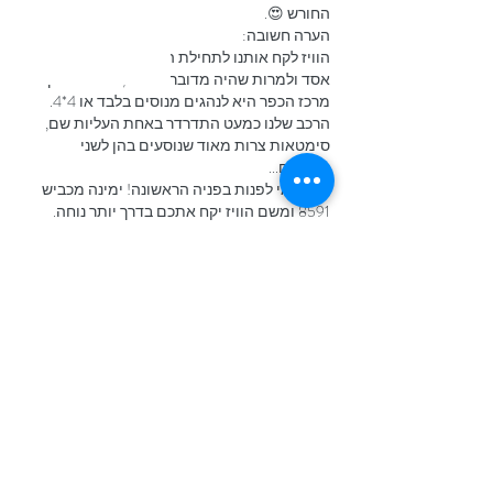
החורש 😍.
הערה חשובה:
הוויז לקח אותנו לתחילת המסלול דרך עין אל 
אסד ולמרות שהיה מדובר בכביש, הנסיעה דרך 
מרכז הכפר היא לנהגים מנוסים בלבד או 4*4. 
הרכב שלנו כמעט התדרדר באחת העליות שם, 
סימטאות צרות מאוד שנוסעים בהן לשני 
הכיוונים...
לכן כדאי לפנות בפניה הראשונה! ימינה מכביש 
8591 ומשם הוויז יקח אתכם בדרך יותר נוחה.
חוץ מזה, למי שרוצה לדלג על החלק המנהלי של 
תחילת המסלול (הזנב של…