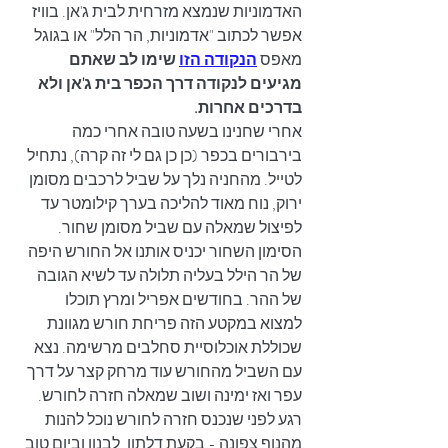
האדמוניות שנמצא מזרחית לבית ג'אן. בוויז 
אפשר לכתוב "אדמוניות, הר הלל" או בגוגל 
מאפס 
הנקודה הזו
שימו לב שאתם 
מגיעים לנקודה דרך הכפר בית ג'אן ולא 
בדרכים אחרות.
אחרי שחנינו בשעה טובה אחרי כמה 
בירבורים בכפר (כן כן גם לי זה קרה), נתחיל 
לטייל. מהחניה נלך על שביל לרכבים מסומן 
ירוק, נוח מאוד להליכה בערך קילומטר עד 
לפיצול שמאלה עם שביל מסומן שחור. 
הסימון השחור יכניס אותנו אל החורש היפה 
של הר הילל בעליה תלולה עד לשיא הגובה 
של ההר. בחודשים אפריל ומרץ תוכלו 
למצוא במקטע הזה פריחת חורש מגוונת 
שכוללת אוכלוסיית סחלבים מרשימה. נצא 
עם השביל מהחורש עוד מרחק קצר על דרך 
עפר ואז ימינה ושוב שמאלה חזרה לחורש. 
רגע לפני שנכנס חזרה לחורש נוכל להנות 
מהנוף צפונה - בקעת דלתון, לבנון וביום טוב 