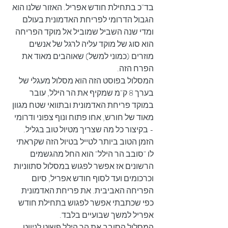
בד"כ בתחילת חודש אפריל. האזור שלנו הוא 
הגבול הדרומי לפריחת האדמונית בעולם 
ומדי שנה השביל שמוביל אל מוקד הפריחה 
הוא סוג של מוקד עליה לרגל של אנשים 
מוזרים (כמוני למשל) שאוהבים מאוד את 
הפרח הזה.
המסלול בפוסט הזה הוא מסלול מעגלי של 
בערך 8 ק"מ שמקיף את הר הילל, עובר 
במוקד פריחת האדמונית ובתוואי שטח מגוון 
מאוד של חורש, אחו פתוח ונוף צפוני ודרומי 
- בקיצור כל מה שצריך מטיול טוב בגליל.
הזמן הטוב ביותר לטייל בטיול הזה שקראתי 
לו "סובב הר הילל" הוא החל מהגשמים 
הרשונים אז אפשר לפגוש במסלול סתווניות 
וכרכומים ועד לסוף חודש אפריל, סיום 
הפריחה האביבית. את פריחת האדמונית 
כפי שכתבתי אפשר לפגוש בתחילת חודש 
אפריל למשך שבועיים בלבד.
המסלול הסובב את הר הילל פשוט לניווט 