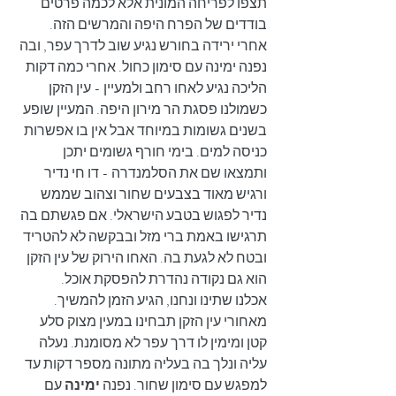
תצפו לפריחה המונית אלא לכמה פרטים 
בודדים של הפרח היפה והמרשים הזה. 
אחרי ירידה בחורש נגיע שוב לדרך עפר, ובה 
נפנה ימינה עם סימון כחול. אחרי כמה דקות 
הליכה נגיע לאחו רחב ולמעיין - עין הזקן 
כשמולנו פסגת הר מירון היפה. המעיין שופע 
בשנים גשומות במיוחד אבל אין בו אפשרות 
כניסה למים. בימי חורף גשומים יתכן 
ותמצאו שם את הסלמנדרה - דו חי נדיר 
ורגיש מאוד בצבעים שחור וצהוב שממש 
נדיר לפגוש בטבע הישראלי. אם פגשתם בה 
תרגישו באמת ברי מזל ובבקשה לא להטריד 
ובטח לא לגעת בה. האחו הירוק של עין הזקן 
הוא גם נקודה נהדרת להפסקת אוכל.
אכלנו שתינו ונחנו, הגיע הזמן להמשיך. 
מאחורי עין הזקן תבחינו במעין מצוק סלע 
קטן ומימין לו דרך עפר לא מסומנת. נעלה 
עליה ונלך בה בעליה מתונה מספר דקות עד 
למפגש עם סימון שחור. נפנה 
ימינה
 עם 