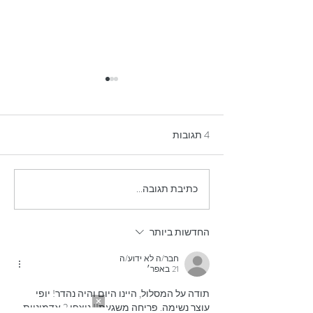
4 תגובות
כתיבת תגובה...
שמיניות במירון - נחל מירון
עליון ועין זבד
החדשות ביותר
חבר/ה לא ידוע/ה
21 באפר׳
תודה על המסלול, היינו היום והיה נהדר! יופי 
עוצר נשימה. פריחה משגעת!! ניצפו 2 אדמוניות 