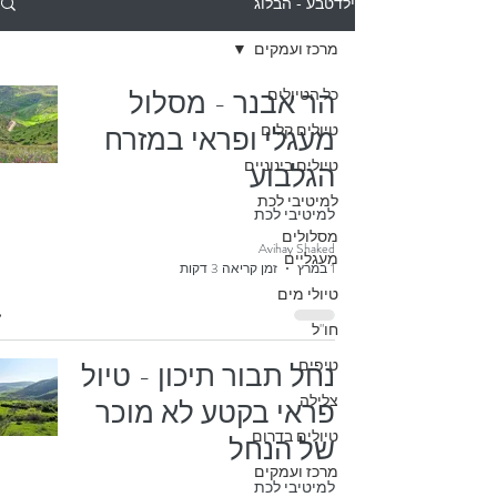
ילדטבע - הבלוג
מרכז ועמקים
כל הטיולים
הר אבנר - מסלול
טיולים קלים
מעגלי ופראי במזרח
טיולים בינוניים
הגלבוע
למיטיבי לכת
למיטיבי לכת
מסלולים
Avihay Shaked
מעגליים
1 במרץ
זמן קריאה 3 דקות
טיולי מים
חו"ל
טיפים
נחל תבור תיכון - טיול
צלילה
פראי בקטע לא מוכר
טיולים בדרום
של הנחל
מרכז ועמקים
למיטיבי לכת