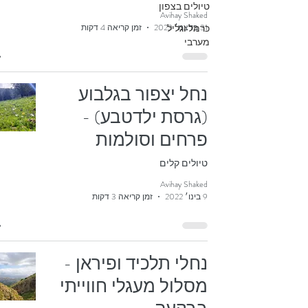
טיולים בצפון
Avihay Shaked
31 בדצמ׳ 2023
כרמל וגליל
זמן קריאה 4 דקות
מערבי
נחל יצפור בגלבוע
(גרסת ילדטבע) -
פרחים וסולמות
טיולים קלים
Avihay Shaked
9 בינו׳ 2022
זמן קריאה 3 דקות
נחלי תלכיד ופיראן -
מסלול מעגלי חווייתי