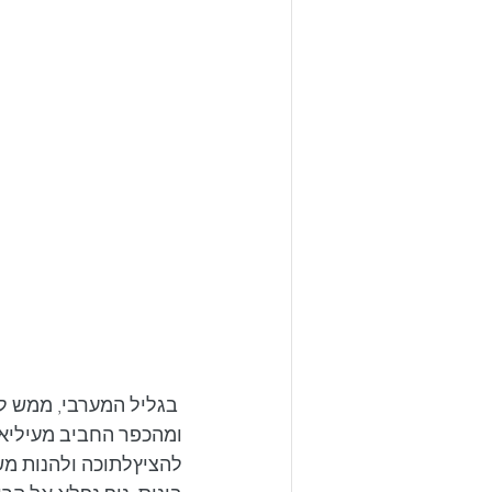
 בגליל המערבי, ממש לא רחוק מהערוץ של נחל כזיב (שתמיד כיף להגיע אליו וכתבתי 
ומהכפר החביב מעיליא 
להציץלתוכה ולהנות משכ