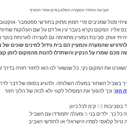
הנביעה והחדר המקורה המלא במים אחרי החורף
 שיחי פטל שמניבים פרי חמוץ מתוק בחודשי ספטמבר-אוקטובר
ס אליו. המקום נקרא בעבר עין אל דם על שם העלוקות שחיות 
יתי אותן. סביבת המעיין מתאימה גם לעצירה לארוחת בוקר אל
להדגיש שהמערה והמעיין הם בית גידול למינים שונים של 
 מכם שמרו על הנקיון והשתדלו להנות מהמקום לזמן קצר
שארנו את המקום נקי, כל שנשאר לנו הוא לחזור חזרה בדרך ש
ך בשביל השחור במעלה השלוחה, ולהגיע בסופו של דבר לדרך
ה הזו
) וכך להפוך את המסלול לקווי ולא לכזה של הלוך חזור.
?
 בסביבות 1.5 ק"מ לכל כיוון.
 ילדים בני 5 ומעלה יתמודדו עם השביל.
ה טיול קלאסי לסתיו הישראלי או לחודשי האביב.