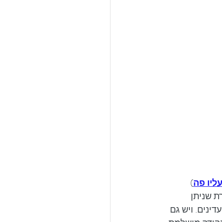
ליו פה
) 
 שניתן 
ינים. ויש גם 