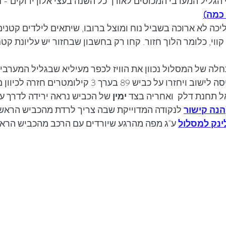
י הגליל המערבי המכוסים לאורך כל השנה בעצי אלון ירוקים - 
 כמה)
קווי, כלומר הלוך חזור. קחו רק בחשבון שבחזור יש עליונת קט
חלה של המסלול נכוון את הוויז לכפר מעיליא שבגליל המערבי
יבצעו פניית פרסה בכניסה לישוב ויחזרו על כביש 89 בערך 3 קיל
 תחנת דלק  ואחריה בצד 
ימין
 של הכביש נראה ירידה לדרך ע
הנה קישור
 לנקודה המדוייקת שבה צריך לרדת מהכביש הראשי)
ינק למסלול
 ע"ג מפה מהרגע שיורדים עם הרכב מהכביש הראש