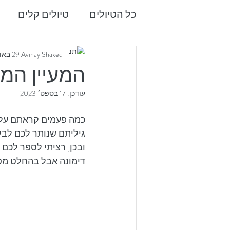
כל הטיולים
טיולים קלים
חו"ל
טיפים
צלילה
Avihay Shaked
29 באוק׳ 2019
המעיין המפ
עודכן:
17 בספט׳ 2023
כמה פעמים קראתם על מ
גיליתם שנותר לכם לבל
ובכן, רציתי לספר לכם 
דימונה אבל בהחלט מספ