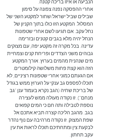
הנביעה או איזו בריכה קטנה. 
אחרי ההפסקה נפנה צפונה על סימון 
שבילים שביל ישראל/שחור למקטע השני של 
המסלול. המקטע הזו כולו בתוך הקניון של 
נחל עקב. אם תגיעו לשם אחרי שטפונות 
הנחל יהיה מלא בגבים קטנים ובזרימה 
עדינה. בכל מקרה זה מקטע יפה, עם מצוקים 
גבוהים משני הצדדים ופריחת קנים וצמחיית 
מים שנהנית מהמים בערוץ. אורך המקטע 
הזה הוא קצת פחות משלושה קילומטרים. 
אם הגעתם כמוני אחרי שטפונות רציניים, לא 
תוכלו לפספס גב ענקי על הערוץ ממש בגודל 
של בריכת שחיה (הגב נקרא בעמוד ענן "גב 
מנחם"). זו נקודה מעולה ממש לעצירה 
נוספת לטבילה ותה חם כי המים קפואים 
בגב. מהגב הליכה קצרה תביא אתכם אל 
שפת המצוק. זו נקודה מרהיבה עם נוף נהדר 
לבקעת צין ומתחתיכם תוכלו לראות את עין 
עקב תחתון.