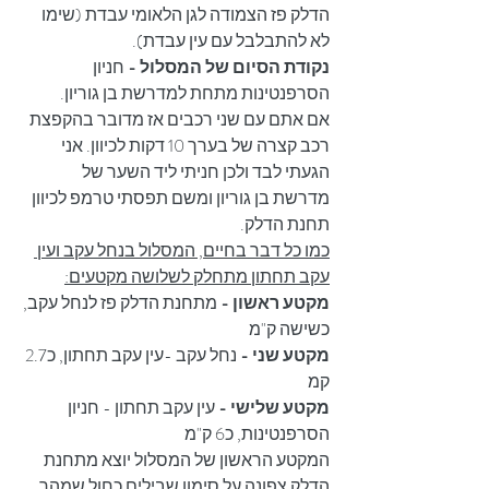
הדלק פז הצמודה לגן הלאומי עבדת (שימו 
לא להתבלבל עם עין עבדת).
נקודת הסיום של המסלול -
 חניון 
הסרפנטינות מתחת למדרשת בן גוריון.
אם אתם עם שני רכבים אז מדובר בהקפצת 
רכב קצרה של בערך 10 דקות לכיוון. אני 
הגעתי לבד ולכן חניתי ליד השער של 
מדרשת בן גוריון ומשם תפסתי טרמפ לכיוון 
תחנת הדלק.
כמו כל דבר בחיים, המסלול בנחל עקב ועין 
עקב תחתון מתחלק לשלושה מקטעים:
מקטע ראשון -
 מתחנת הדלק פז לנחל עקב, 
כשישה ק"מ
מקטע שני -
 נחל עקב -עין עקב תחתון, כ2.7 
קמ
מקטע שלישי -
 עין עקב תחתון - חניון 
הסרפנטינות, כ6 ק"מ
המקטע הראשון של המסלול יוצא מתחנת 
הדלק צפונה על סימון שבילים כחול שמהר 