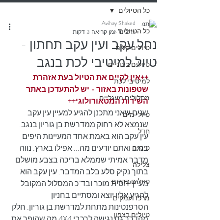
כל הטיולים
Avihay Shaked
כל הטיולים
15 בינו׳
זמן קריאה 3 דקות
נחל עקב ועין עקב תחתון -
טיולים קלים
טיול למיטיבי לכת בנגב
טיולים בינוניים
++אין לקיים את הטיול בעת אזהרת 
למיטיבי לכת
שטפונות באזור - יש להתעדכן באתר 
מסלולים מעגליים
השירות המטאורולוגי++
שנים שאני מתכנן להגיע למעיין עין עקב 
טיולי מים
שנמצא לא רחוק ממדרשת בן גוריון בנגב. 
חו"ל
עין עקב הוא באמת אחד המעיינות היפים 
בנגב ואתם יודעים מה... אפילו בארץ. נווה 
טיפים
מדבר אמיתי שממלא בריכה בצבע מושלם 
צלילה
בתוך נקיק סלע בלב המדבר. עין עקב הוא 
טיולים בדרום
מעיין יחסית מוכר ובד"כ המסלול המקובל 
להגיע אליו יוצא ומסתיים בחניון 
מרכז ועמקים
הסרפנטינות מתחת למדרשת בן גוריון. חלק 
טיולים בצפון
מהדרך גם נגישה לרכבי 4X4 מה שהופך את 