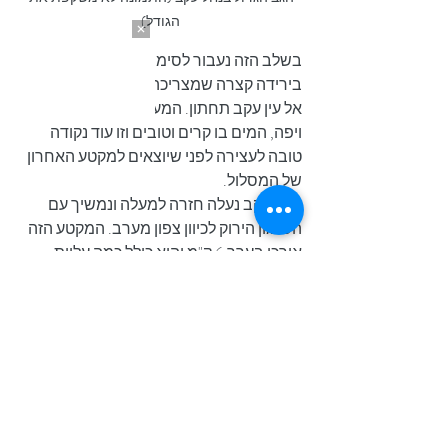
הגודל)
בשלב הזה נעבור לסימון שבילים ירוק ונרד 
בירידה קצרה שמצריכה גם שימוש בדרגיות 
אל עין עקב תחתון. המעיין באמת מיוחד 
ויפה, המים בו קרים וטובים וזו עוד נקודה 
טובה לעצירה לפני שיוצאים למקטע האחרון 
של המסלול.
מעין עקב נעלה חזרה למעלה ונמשיך עם 
הסימון הירוק לכיוון צפון מערב. המקטע הזה 
אורכו בערך 6 ק"מ והוא כולל כמה עליות 
ושבילים צרים על שפת המצוק (שלדעתי 
יטרידו את מי שסובל מפחד גבהים). 
במהלכו תעברו ליד שני מפלים יפים (ויבשים 
כמובן) ולאורך המקטע ילווה אתכם הנוף 
המרהיב של בקעת צין. את סוף המקטע תזהו 
בקלות עם ירידה דרמתית ותלולה (רדו 
בזהירות) עד לחניון הסרפנטינות שם מחכה 
לכם הרכבים.