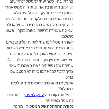
בחרתי בה). כשהגעתי למסלול לנחל עקב 
ועין עקב תחתון בינואר 26 זה היה ממש אחרי 
שטפון רציני בנחל עקב. הנחל היה מלא 
בגבים ואפילו זרם בחלקו. הבונוס הגדול היה 
גב ענקי בנחל, ממש כמו בריכת שחיה גדולה 
ועמוקה שעמדה לרשותי באותו בוקר... פשוט 
מושלם!
לאורך המסלול פגשתי להקות יעלים וצבאים 
וכמה נשרים. מאחר וטיילתי באמצע השבוע 
הייתי לבד ממש לאורך כל המסלול והשוס 
היה שגם את עין עקב תחתון חוויתי לבד בלי 
שהיתה שם נפש חיה!! אח"כ אמרו לי שאני 
צריך ללכת למלא לוטו כי זה לא המצב שלו 
בד"כ.
אוקיי, אז בואו נדבר תכלס איך הולכים 
במסלול?
כרגיל הנה קודם כל 
לינק למפה
 כדי שתהיה 
לנו שפה משותפת.
נקודת ההתחלה של המסלול -
 תחנת 