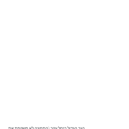
הגב הגדול בנחל עקב (התמונה לא משקפת את 