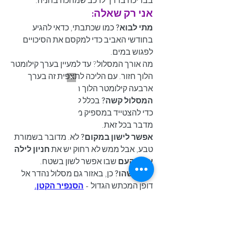
בבריכה בדרך לרכב שמחכה בחניה.
אני רק שאלה:
מתי לבוא?
 כמו שכתבתי, כדאי להגיע 
בחודשי האביב כדי למקסם את הסיכויים 
לפגוש במים.
מה אורך המסלול? עד למעיין בערך קילומטר 
הלוך חזור. עם הליכה לתצפית זה בערך 
ארבעה קילומטר הלוך חזור סה"כ.
המסלול קשה?
 בכלל לא, אבל בימים חמים 
כדי להצטייד במספיק מים וכובעים... זה 
מדבר בכל זאת.
אפשר לישון במקום?
 לא. מדובר בשמורת 
טבע, אבל ממש לא רחוק יש את 
חניון לילה 
עין ירקעם
 שבו אפשר לשון בשטח.
עוד משהו?
 כן, באזור גם מסלול נהדר אל 
דופן המכתש הגדול - 
הסנפיר הקטן.
אהבתם את הפוסט? יאללה אתם 
מוזמנים לעקוב אחרי גם 
באינסטגרם
, 