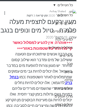
כל הטיולים
Avihay Shaked
כל הטיולים
31 באוג׳ 2020
זמן קריאה 3 דקות
מעין ירקעם לתצפית מעלה
טיולים קלים
פלמ"ח - טיול מים ונופים בנגב
טיולים בינוניים
עודכן:
19 בדצמ׳ 2020
למיטיבי לכת
+++אזהרה: אין להגיע למסלול כאשר 
מסלולים מעגליים
קיימת התרעת שטפונות באזור+++
אין הרבה אנשים שיתווכחו עם הטענה 
טיולי מים
ששילוב של מים ומדבר הוא שילוב קסום 
חו"ל
ומיוחד. יש מגוון צורות להופעת מים במדבר 
בישראל. אלו יכולים להיות גבי מים עמוקים 
טיפים
שמתמלאים לאחר השטפונות (כמו 
בנחל 
צלילה
ברק 
לדוגמא). אלו יכולים להיות נחלים 
טיולים בדרום
גועשים אחרי שהשמיים מורידים עליהם 
כמויות גשם גדולות בזמן קצר יחסית. ואלו 
מרכז ועמקים
יכולים להיות גם מעיינות הבוקעים מן הקרקע 
טיולים בצפון
החמה והיבשה ומייצרים חיים לסביבה (כמו 