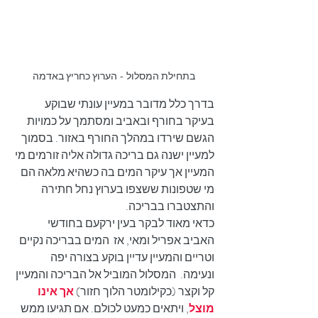
בתחילת המסלול - הערוץ כחריץ באדמה
בדרך כלל מדובר במעיין עונתי שבוקע 
בעיקר בחורף ובאביב ומסתמך על כמויות 
הגשם שירדו במהלך החורף באזור. בסמוך 
למעיין ישנה גם בריכה גדולה אליה זורמים מי 
המעיין אך עיקר המים בה כשהיא מלאה הם 
מי שטפונות ששצפו בערוץ נחל חתירה 
והתצטברו בבריכה.
כדאי מאוד לבקר בעין ירקעם בחודשי 
האביב אפריל ומאי, אז  המים בבריכה נקיים 
וטריים והמעיין עדיין בוקע בצורה יפה 
ונעימה.  המסלול המוביל אל הבריכה והמעיין 
קל וקצר (כקילומטר הלוך חזור) 
אך אינו 
מוצל
, ויתאים כמעט לכולם. אם תגיעו ממש 