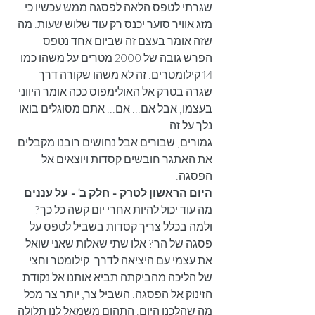
שגרתי לטפס הלאה לפסגה ממש עכשיו כי 
מזג אוויר סוער יכנס רק עוד שלוש שעות. מה 
שזה אומר בעצם זה שביום אחד נטפס 
הפרש גובה של 2000 מטרים על משהו כמו 
14 קילומטרים. זה לא משהו שקורה דרך 
שגרה בטרק אל האולימפוס ככה אומר היווני 
בעצמו, אבל אם... אם... אתם מסוגלים בואו 
נלך על זה.
גמורים, שבורים אבל נחושים רובנו מקבלים 
את האתגר חובשים קסדות ויוצאים אל 
הפסגה.
היום הראשון לטרק - חלק ב' - על עננים
מה עוד יכול להיות אחרי יום קשה כל כך? 
ולמה בכלל צריך קסדות בשביל לטפס על 
פסגה של הר? אלו שתי שאלות שאני שואל 
את עצמי עם היציאה לדרך. קילומטר וחצי 
של הליכה מהביקתה תביא אותנו אל נקודת 
הזינוק אל הפסגה. השביל צר, יותר צר מכל 
מה שהלכנו היום. התהום משמאל לנו תלולה 