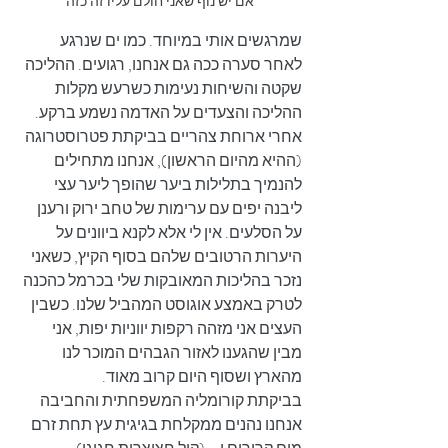
אם יש נוף שאני חולם עליו זה כזה
שמרגשים אותי במיוחד. כמו ים שנרגע 
לאחר סערה ככה גם אנחנו, רגועים. ההליכה 
שקטה והשיחות נעימות כשרעש מקלות 
ההליכה והצעדים על האדמה נשמע ברקע. 
אחרי ארוחת צהריים בביקתת פטרוסטרוגה 
(ההיא מהיום הראשון), אנחנו מתחילים 
להנמיך בתלילות ביער שהופך ליער עצי 
ליבנה יפים עם ערימות של טחב ירוק ורענן 
על הסלעים. אין לי אלא לקנא ביוונים על 
היערות הרטובים שלהם בסוף הקיץ, כשאני 
נזכר בהליכות המאובקות שלי בכרמל כהכנה 
לטרק באמצע אוגוסט המהביל שלנו. כשבין 
העצים אני מזהה רקפות יווניות יפות, אני 
מבין שהגענו לאזור הגבהים המוכר לנו 
מהארץ ושסוף היום קרוב מאוד.
בביקתת קורומליה המשפחתית והחביבה 
אנחנו נהנים ממקלחת בגיגית עץ תחת זרם 