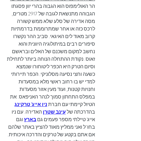
הר האולימפוס הוא הגבוה בהרי יוון פסגתו 
הגבוהה מתנשאת לגובה של 2917 מטרים, 
מסה אדירה של סלע שלא ממש קשורה 
לרכס כזה או אחר שמתרוממת בדרמתיות 
קרוב מאוד לים האיגאי. סביב ההר נקשרו 
סיפורים רבים במיתולוגיה היוונית והוא 
נחשב למקום משכנם של האלים ובראשם 
זאוס. נקודת ההתחלה הנוחה ביותר לתחילת 
וסיום הטרק היא הכפר ליטוחורו שנמצא 
כשעה וחצי נסיעה מסלוניקי. הכפר תיירותי 
למדי יש בו רחוב ראשי מלא במסעדות 
וחנויות קטנות, ועוד מעין אזור מסעדות 
במפלס התחתון סמוך לנהר האניפאס. את 
הטיול קיימתי עם חברת 
ניו אייג' טרקינג
בהדרכתה של 
עינב שטרן
 האדירה. עם ניו 
אייג' טיילתי מספר פעמים גם 
בארץ
 וגם 
בחו"ל ואני ממליץ מאוד להציץ באתר שלהם 
אם אתם בקטע של טרקים והדרכה איכותית. 