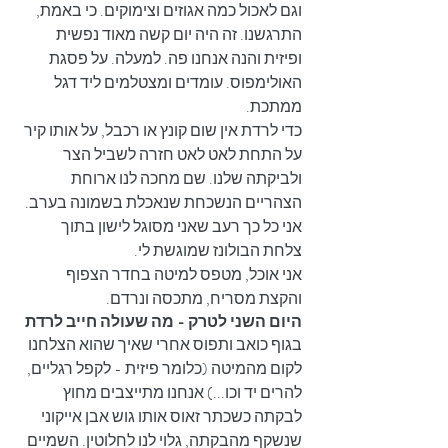
וגם לאכול כמה אגוזים וצימוקים. כי באמת, 
התרגשנו. זה היה יום קשה מאוד נפשית 
ופיזית והנה אנחנו פה. למעלה. על פסגת 
האולימפוס. עומדים ומצטלמים ליד דגל 
ממתכת.
כדי לרדת אין שום קונץ או רכבל, על אותו קיר 
על התחת לאט לאט חזרה לשביל הצר 
ולביקתה שלנו. שם מחכה לנו ארוחת 
הצהריים הנשכחת שנאכלת בשמונה בערב. 
אני כל כך רעב שאני מסוגל לישון בתוך 
צלחת הבולונז שמוגשת לי. 
אני אוכל, מטפס למיטה בחדר הצפוף 
והקצת מסריח, מתכסה ונרדם.
היום השני לטרק - מה שעולה חייב לרדת
בגוף כואב ותפוס אחרי שאיך שהוא הצלחנו 
לקום מהמיטה (כלומר פיזית - לקפל רגליים, 
להרים יד וכו...) אנחנו מתייצבים מחוץ 
לבקתה כשכתר זאוס אותו גוש אבן אייקוני 
שנשקף מהבקתה, גלוי לנו לחלוטין. השמיים 