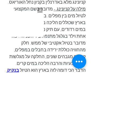
קניונינג מלא באדרנלין בקניון נחל האוריאס. 
מילה על קניונינג -
 מדובר בשם המקצועי 
לטיול מים בין מפלים. בניגוד לטיול המים 
בארץ שכוללים הליכה בטור ארוך ופקוק 
במים רדודים, עם תיק מהקאנטרי על כתף 
אחת וילד בגלגל מתנפח ביד השניה... פה 
מדובר בטיול אקטיבי של ממש. חלק 
מהחוויה כוללת ירידה בחבלים במפלים, 
קפיצה מגבהים שונים, החלקה על מגלשות 
סלע טבעיות והרבה הליכה במים קרים. 
הדבר הכי דומה לזה בארץ הוא הטיול 
בנקיק 
השחור
 והמהמם ברמת הגולן.
אנחנו מצטיידים בקסדות ובחליפות שישמרו 
עלינו קצת מהמים הקפואים (14 מעלות) כי 
לא מדובר בטבילה קצרה אלא ביום שלם 
במים. אחרי הליכה קצרה אנחנו מגיעים 
למפל הראשון שגורם לי להנמס לתוך עצמי, 