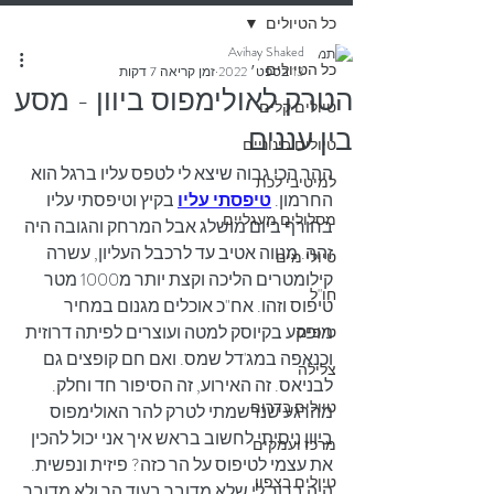
כל הטיולים
Avihay Shaked
כל הטיולים
13 בספט׳ 2022
זמן קריאה 7 דקות
הטרק לאולימפוס ביוון - מסע
טיולים קלים
בין עננים
טיולים בינוניים
ההר הכי גבוה שיצא לי לטפס עליו ברגל הוא 
למיטיבי לכת
החרמון. 
טיפסתי עליו
 בקיץ וטיפסתי עליו 
מסלולים מעגליים
בחורף ביום מושלג אבל המרחק והגובה היה 
זהה. מנווה אטיב עד לרכבל העליון, עשרה 
טיולי מים
קילומטרים הליכה וקצת יותר מ1000 מטר 
חו"ל
טיפוס וזהו. אח"כ אוכלים מגנום במחיר 
מופקע בקיוסק למטה ועוצרים לפיתה דרוזית 
טיפים
וכנאפה במג'דל שמס. ואם חם קופצים גם 
צלילה
לבניאס. זה האירוע, זה הסיפור חד וחלק.
טיולים בדרום
מהרגע שנרשמתי לטרק להר האולימפוס 
ביוון ניסיתי לחשוב בראש איך אני יכול להכין 
מרכז ועמקים
את עצמי לטיפוס על הר כזה? פיזית ונפשית. 
טיולים בצפון
היה ברור לי שלא מדובר בעוד הר ולא מדובר 