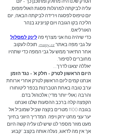
הטרק שלנו היה מחולק ומתוכנן כך - יום 
עליה לביקתה למרגלות פסגת האולימפוס, 
יום טיפוס לפסגה וירידה לביקתה הבאה, יום 
הליכה בקו הגובה ויום קניונינג בנהר 
האורליאס.
כדי שיהיה נוח אני מצרף פה 
לינק למסלול
על גבי מפה באתר 
mapy.cz,
 תוכלו לעקוב 
אחר התיאור ממש על גבי המפה כדי שתהיו 
מחוברים לסיפור.
יאללה יצאנו לדרך...
היום הראשון לטרק - חלק א' - נגד הזמן
אנחנו קמים ליום הראשון לטרק אחרי ארוחת 
ערב טובה באחת הטברנות בכפר ליטוחורו 
והרבה (אולי יותר מדי) אלכוהול בדם. 
הקפצה קלה ברכב ההסעות שלנו ואנחנו 
בגובה 1100 מטרים בקצה שביל שמוביל אל 
יער עצי מחט ירוק ויפה. המדריך היווני בחיוך 
מעט מוזר מספר לנו שיש לנו עליה קשה היום 
אך אין מה לדאוג, נעלה אותה בקצב "קבוע 